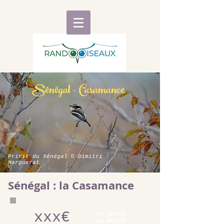
Sénégal - Casamance
Pririt du Sénégal © Dimitri
Marguerat
Sénégal : la Casamance
xxx€
xx jours
xx nuits