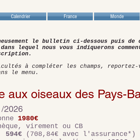
Calendrier
France
Monde
neusement le bulletin ci-dessous puis de 
 dans lequel nous vous indiquerons commen
scription.
icultés à compléter les champs, reportez-
ans le menu.
le aux oiseaux des Pays-B
1/2026
sonne
1980€
hèque, virement ou CB
 :
594€
(708,84€ avec l'assurance*)