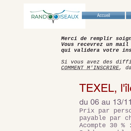
Accueil
Merci de remplir soig
Vous recevrez un mail
qui validera votre in
Si vous avez des diff
COMMENT M'INSCRIRE
, d
TEXEL, l'î
du 06 au 13/1
Prix par per
payable par c
Acompte 30 %