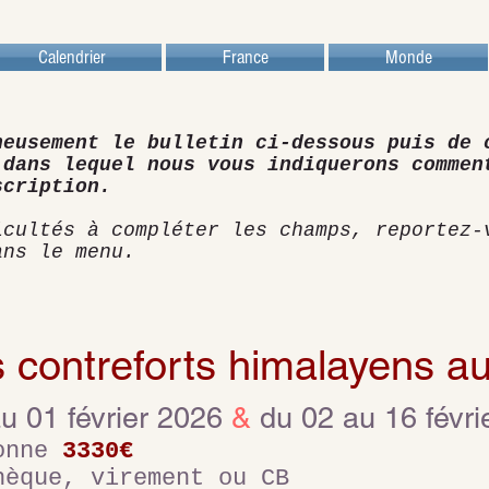
Calendrier
France
Monde
neusement le bulletin ci-dessous puis de 
 dans lequel nous vous indiquerons commen
scription.
icultés à compléter les champs, reportez-
ans le menu.
 contreforts himalayens a
au 01 février 2026
&
du 02 au 16 févri
sonne
3330€
hèque, virement ou CB