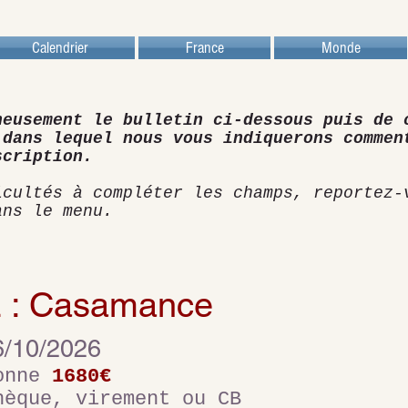
Calendrier
France
Monde
neusement le bulletin ci-dessous puis de 
 dans lequel nous vous indiquerons commen
scription.
icultés à compléter les champs, reportez-
ans le menu.
: Casamance
6/10/2026
sonne
1680€
hèque, virement ou CB